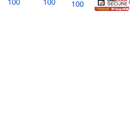
Unsere vielfältige Produktpalette
Entdecken Sie die breite Auswahl an individuellen
Werbeartikel und Werbegeschenke und lassei Sie
Ihrer Krativität freien Lauf. Wir bieten nicht nur
unbedruckte Produkte an, sondern Sie können auch
Ihre persönlichen Designs bedrucken lassen. Ob
Zucker, Buntstifte, Schnapsgläser oder individuell
gestaltete Tassen - wir haben das Richtige für Ihre
Bedürfnisse.
Unser Service - Ihr Vorteil
Bei
ToGive
legen wir großen Wert darauf, Ihnen den
besten Service zu biten. Wir unterstützen Sie dabei,
Ihr Logo druckfertig zu erstellen und bieten dies in
der Regel ohne zusätzliche Kosten an, es sei denn,